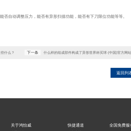
能否自动调整压力，能否有异形扫描功能，能否有下刀限位功能等等。
下一条
道些什么？
什么样的组成部件构成了异形世界杯买球·(中国)官方网站
返回列
关于鸿怡威
快捷通道
全国免费服