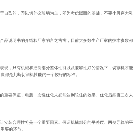
于自己的，即以切什么玻璃为主，即为考虑版面的基础，不要小脚穿大鞋
产品说明书的介绍和厂家的言之凿凿，目前大多数生产厂家的技术参数都
。
表现，只有机械和控制部分整体性能以及兼容性好的情况下，切割机才能
速度都是判断切割机性能的一个较好的标准。
的重要保证，电脑一次性优化未必能达到较佳的效果。优化后能否二次人
计安装合理性将是一个重要因素。保证机械部分的平整度、两侧导轨的平
分重要的环节。