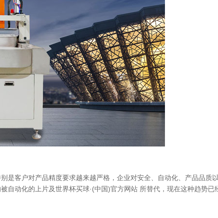
别是客户对产品精度要求越来越严格，企业对安全、自动化、产品品质
自动化的上片及世界杯买球·(中国)官方网站 所替代，现在这种趋势已