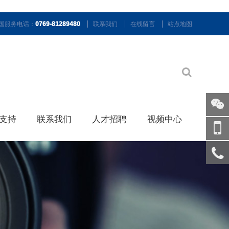
国服务电话：
0769-81289480
联系我们
在线留言
站点地图
支持
联系我们
人才招聘
视频中心
关注
微信
手机
访问
服务
热线
回到
顶部