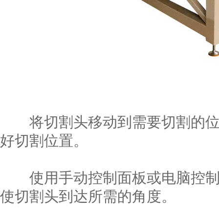
将切割头移动到需要切割的位置
好切割位置。
使用手动控制面板或电脑控制软
使切割头到达所需的角度。