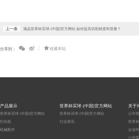
上一条
液晶世界杯买球·(中国)官方网站 如何提高切割精度和质量？
收藏本站
分享到：
产品展示
世界杯买球·(中国)官方网站
关于
世界杯买球·(中国)官方网站
世界杯买球·(中国)官方网站
公司
扫光机
行业资讯
世界杯
机械配件
企业
公司