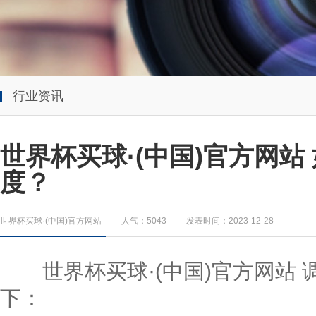
行业资讯
世界杯买球·(中国)官方网
度？
世界杯买球·(中国)官方网站
人气：5043
发表时间：2023-12-28
世界杯买球·(中国)官方网站 
下：