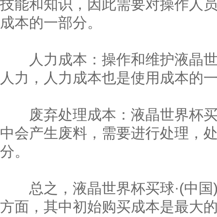
技能和知识，因此需要对操作人
成本的一部分。
人力成本：操作和维护液晶世界杯
人力，人力成本也是使用成本的
废弃处理成本：液晶世界杯买球·
中会产生废料，需要进行处理，
分。
总之，液晶世界杯买球·(中国)
方面，其中初始购买成本是最大