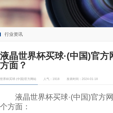
行业资讯
液晶世界杯买球·(中国)官
方面？
世界杯买球·(中国)官方网站
人气：1918
发表时间：2024-01-18
液晶世界杯买球·(中国)官方网
个方面：