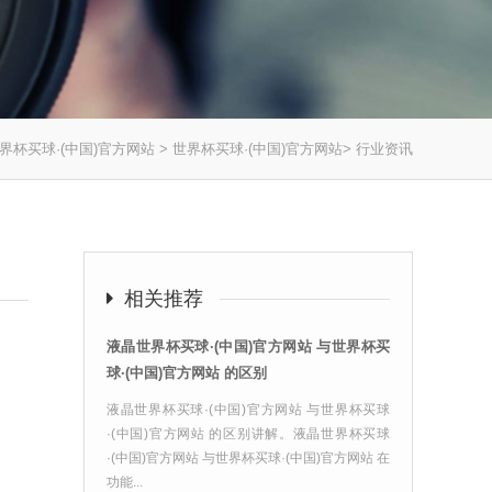
界杯买球·(中国)官方网站
>
世界杯买球·(中国)官方网站
>
行业资讯
】
相关推荐
液晶世界杯买球·(中国)官方网站 与世界杯买
球·(中国)官方网站 的区别
液晶世界杯买球·(中国)官方网站 与世界杯买球
·(中国)官方网站 的区别讲解。液晶世界杯买球
·(中国)官方网站 与世界杯买球·(中国)官方网站 在
功能...