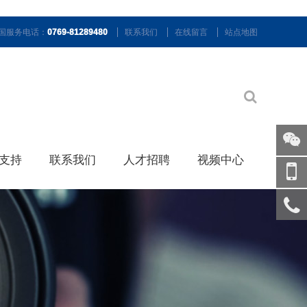
国服务电话：
0769-81289480
联系我们
在线留言
站点地图
支持
联系我们
人才招聘
视频中心
关注
微信
手机
访问
服务
热线
回到
顶部