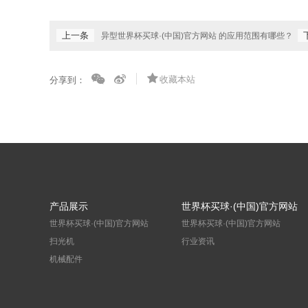
上一条
异型世界杯买球·(中国)官方网站 的应用范围有哪些？
收藏本站
分享到：
产品展示
世界杯买球·(中国)官方网站
世界杯买球·(中国)官方网站
世界杯买球·(中国)官方网站
扫光机
行业资讯
机械配件