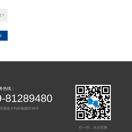
同？
表
务热线：
9-81289480
清溪镇大利村银圆街36号
扫一扫，关注官网