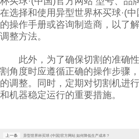
杯买球·(中国)官方网站 型号、
在选择和使用异型世界杯买球·(中
的操作手册或咨询制造商，以了
调整方法。
此外，为了确保切割的准确性
割角度时应遵循正确的操作步骤
的调整。同时，定期对切割机进
和机器稳定运行的重要措施。
上一条
异型世界杯买球·(中国)官方网站 如何降低生产成本？