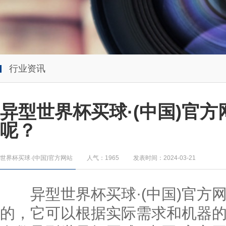
行业资讯
异型世界杯买球·(中国)官
呢？
世界杯买球·(中国)官方网站
人气：1965
发表时间：2024-03-21
异型世界杯买球·(中国)官方网
的，它可以根据实际需求和机器