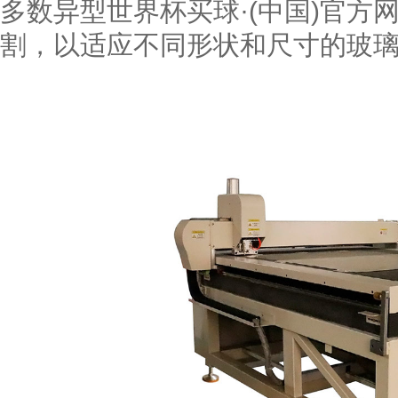
多数异型世界杯买球·(中国)官方
割，以适应不同形状和尺寸的玻