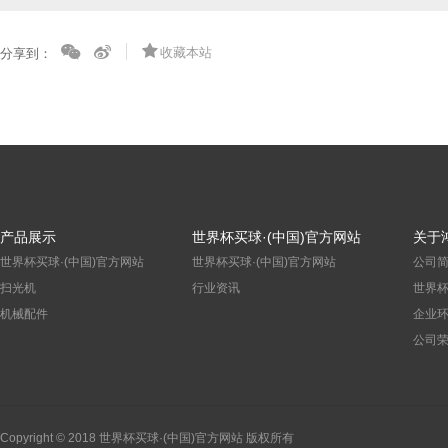
收藏本站
分享到：
产品展示
世界杯买球·(中国)官方网站
关于
世界杯买球·(中国)官方网站
世界杯买球·(中国)官方网站
公司
扫光机
行业资讯
世界杯
机械配件
企业
公司
Copyright © 2018 世界杯买球·(中国)官方网站 版权所有