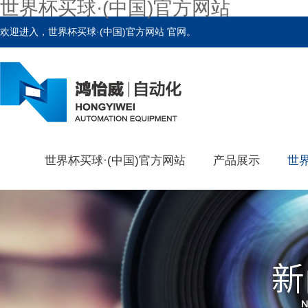
世界杯买球·(中国)官方网站
欢迎进入，世界杯买球·(中国)官方网站 官网。
世界杯买球·(中国)官方网站
产品展示
世界