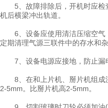
5、故障排除后，开机时应检查
机后横梁冲出轨道。
6、设备应使用清洁压缩空气，
定期清理气源三联件中的存水和
7、设备电源应接地，防止漏
8、在和上片机、掰片机组成流
2-5mm。比掰片机高2-5mm。
9、切割玻璃时刀轮必须加油(