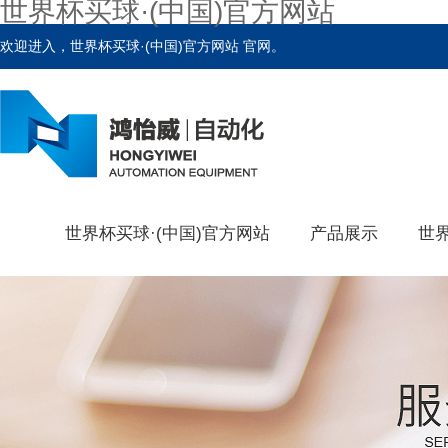
世界杯买球·(中国)官方网站
欢迎进入，世界杯买球·(中国)官方网站 官网。
世界杯买球·(中国)官方网站
产品展示
世界