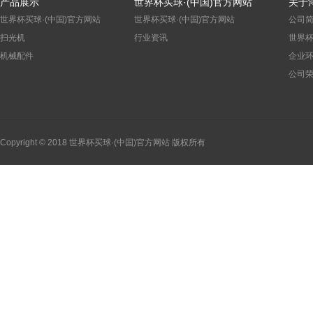
产品展示
世界杯买球·(中国)官方网站
关于
世界杯买球·(中国)官方网站
世界杯买球·(中国)官方网站
公司
扫光机
行业资讯
世界杯
机械配件
企业
公司
Copyright © 2018 世界杯买球·(中国)官方网站 版权所有